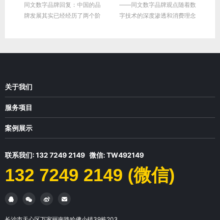
数
同文数字品牌回复：中国的品
——同文数字品牌观点随着数
余
牌发展其实已经经历了两个阶
字技术的深度渗透和消费理念
品
段，最开始得是广告时代，当
的根本性变革，品牌建设正在
时的情况产品稀缺，企业只要
经历一场前所未...
大力...
关于我们
公司介绍
服务项目
同文观点
品牌咨询
案例展示
品牌学院
品牌设计
品牌策划设计
联系我们
联系我们: 132 7249 2149 微信: TW492149
店面设计
VIS系统设计
132 7249 2149 (微信)
网站设计
包装系统设计
数字营销
高端网站设计




外贸营销
小程序/APP开发
视频中心
长沙市天心区万家丽南路哈佛小镇39栋203