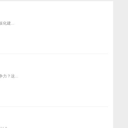
建...
？这...