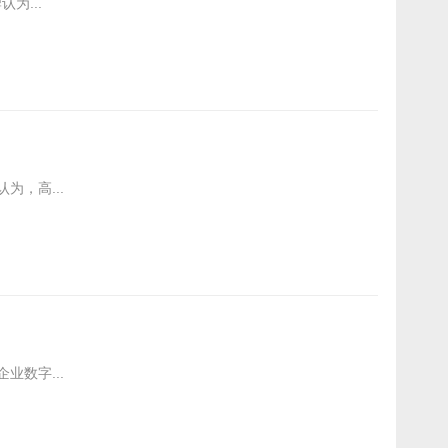
为...
，高...
数字...